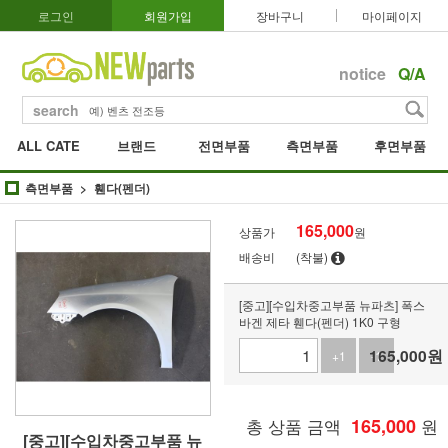
로그인
회원가입
장바구니
마이페이지
notice
Q/A
search
ALL CATE
브랜드
전면부품
측면부품
후면부품
측면부품
휀다(펜더)
165,000
상품가
원
배송비
(착불)
[중고][수입차중고부품 뉴파츠] 폭스
바겐 제타 휀다(펜더) 1K0 구형
165,000
원
+1
-1
총 상품 금액
165,000
원
[중고][수입차중고부품 뉴