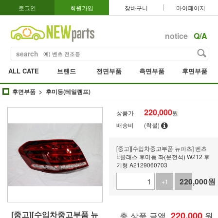
로그인
회원가입
장바구니
마이페이지
notice
Q/A
search
ALL CATE
브랜드
전면부품
측면부품
후면부품
후면부품
후미등(테일램프)
220,000
상품가
원
배송비
(착불)
[중고][수입차중고부품 뉴파츠] 벤츠
E클래스 후미등 좌(운전석) W212 후
기형 A2129060703
220,000
원
+1
-1
[중고][수입차중고부품 뉴
총 상품 금액
220,000
원