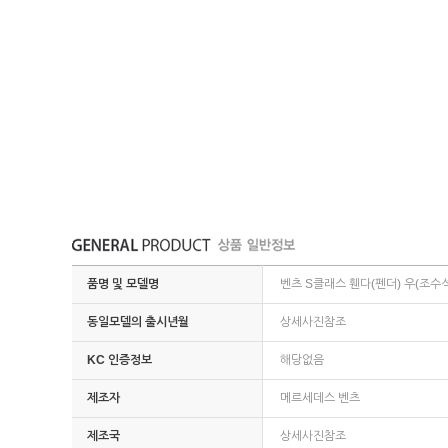
품명 및 모델명
벤츠 S클래스 휀다(펜더) 우(조수석
동일모델의 출시년월
상세사진참조
KC 인증정보
해당없음
제조자
메르세데스 벤츠
제조국
상세사진참조