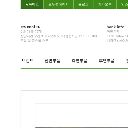
★북마크
모두홈페이지
블로그
카카오톡
인스
010-7148-7578
국민은행
상담시간 오전 9:00 - 오후 5:00 (점심시간 12:00~13:00)
017001-04-23
주말 및 공휴일 휴무
예금주 : 이순