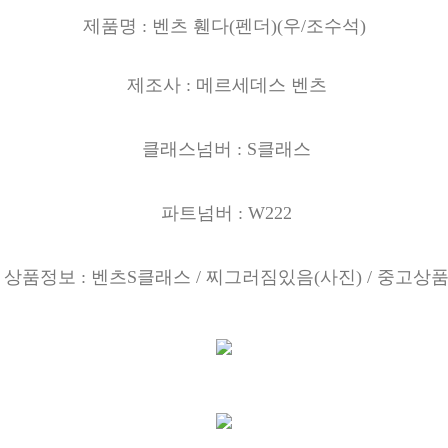
제품명 : 벤츠 휀다(
펜더)(우
/조수석)
제조사 : 메르세데스 벤츠
클래스넘버 : S클래스
파트넘버 : W222
상품정보 : 벤츠S클래스
/ 찌그러짐있음(사진) / 중고상