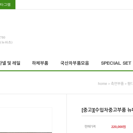
타그램
3780
호(뉴파츠)
home
측면부품
휀다
>
>
[중고][수입차중고부품 뉴파
판매가격
220,000
원