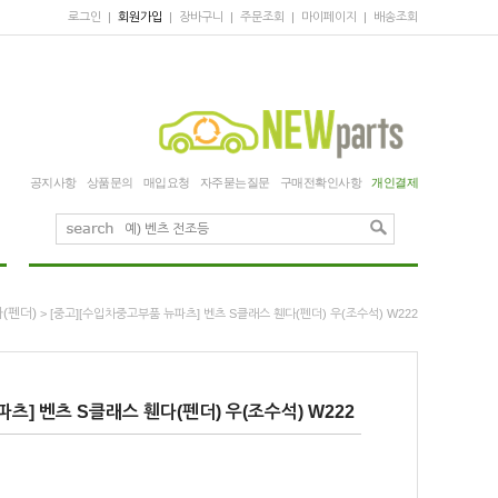
로그인
|
회원가입
|
장바구니
|
주문조회
|
마이페이지
|
배송조회
공지사항
상품문의
매입요청
자주묻는질문
구매전확인사항
개인결제
(펜더)
> [중고][수입차중고부품 뉴파츠] 벤츠 S클래스 휀다(펜더) 우(조수석) W222
츠] 벤츠 S클래스 휀다(펜더) 우(조수석) W222