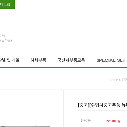
타그램
3780
호(뉴파츠)
home
전
>
[중고][수입차중고부품 뉴
판매가격
220,000
원