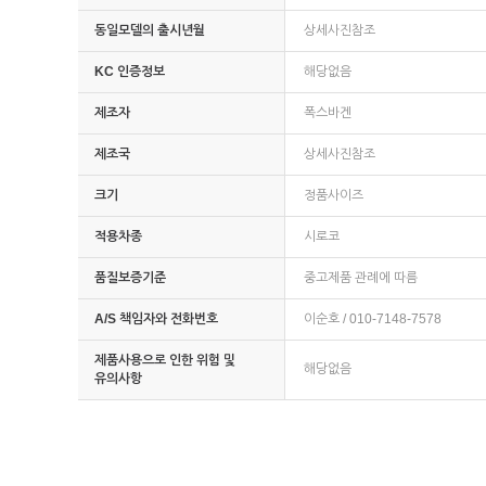
동일모델의 출시년월
상세사진참조
KC 인증정보
해당없음
제조자
폭스바겐
제조국
상세사진참조
크기
정품사이즈
적용차종
시로코
품질보증기준
중고제품 관례에 따름
A/S 책임자와 전화번호
이순호 / 010-7148-7578
제품사용으로 인한 위험 및
해당없음
유의사항