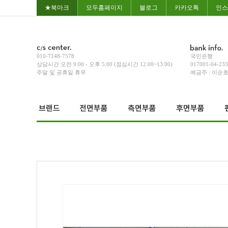
★북마크
모두홈페이지
블로그
카카오톡
인스
010-7148-7578
국민은행
상담시간 오전 9:00 - 오후 5:00 (점심시간 12:00~13:00)
017001-04-23
주말 및 공휴일 휴무
예금주 : 이순