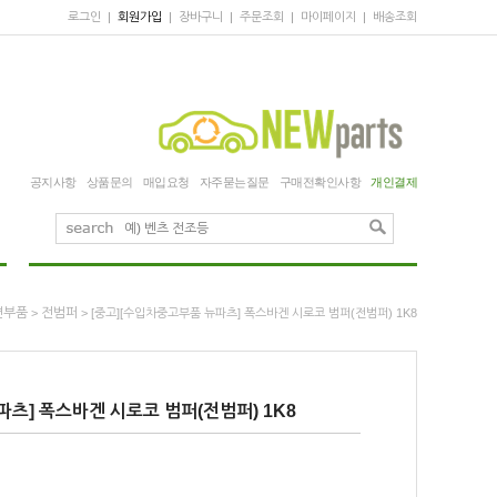
로그인
|
회원가입
|
장바구니
|
주문조회
|
마이페이지
|
배송조회
공지사항
상품문의
매입요청
자주묻는질문
구매전확인사항
개인결제
면부품
전범퍼
>
> [중고][수입차중고부품 뉴파츠] 폭스바겐 시로코 범퍼(전범퍼) 1K8
파츠] 폭스바겐 시로코 범퍼(전범퍼) 1K8