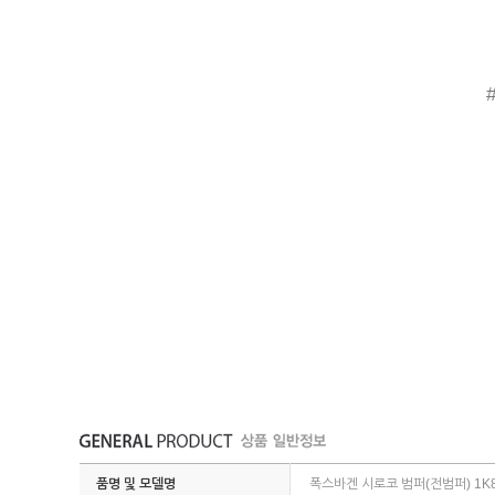
품명 및 모델명
폭스바겐 시로코 범퍼(전범퍼) 1K