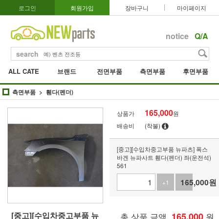
로그인
회원가입
장바구니
마이페이지
notice
Q/A
search
ALL CATE
브랜드
전면부품
측면부품
후면부품
측면부품
휀다(펜더)
165,000
상품가
원
배송비
(착불)
[중고][수입차중고부품 뉴파츠] 폭스
바겐 뉴파사트 휀다(펜더) 좌(운전석)
561
165,000
원
+1
-1
[중고][수입차중고부품 뉴
총 상품 금액
165,000
원