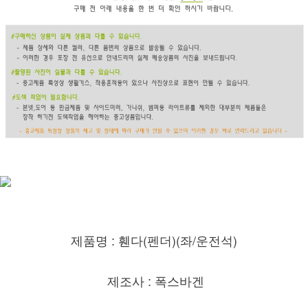
제품명 : 휀다(펜더)(좌/운전
석)
제조사 : 폭스바겐