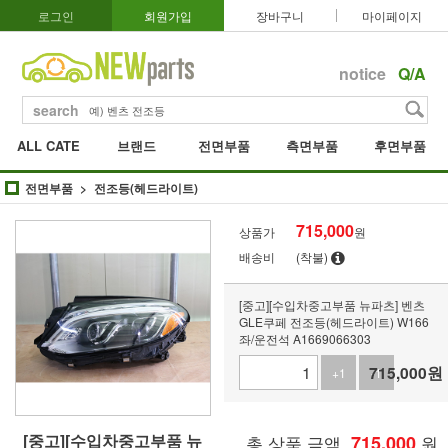
로그인
회원가입
장바구니
마이페이지
notice
Q/A
search
ALL CATE
브랜드
전면부품
측면부품
후면부품
전면부품
전조등(헤드라이트)
715,000
상품가
원
배송비
(착불)
[중고][수입차중고부품 뉴파츠] 벤츠
GLE쿠페 전조등(헤드라이트) W166
좌/운전석 A1669066303
715,000
원
+1
-1
[중고][수입차중고부품 뉴
총 상품 금액
715,000
원