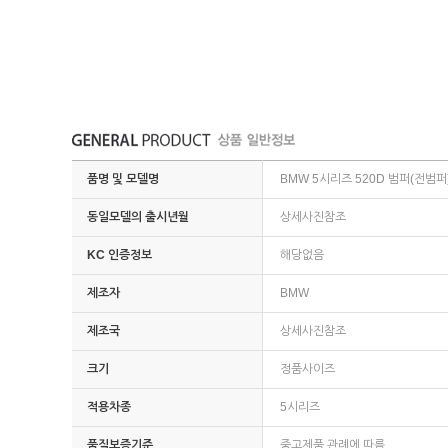
품명 및 모델명
BMW 5시리즈 520D 범퍼(전범퍼)
동일모델의 출시년월
상세사진참조
KC 인증정보
해당없음
제조자
BMW
제조국
상세사진참조
크기
정품사이즈
적용차종
5시리즈
품질보증기준
중고제품 관례에 따름