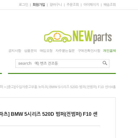
로그인
|
회원가입
|
장바구니
|
주문조회
|
마이페이지
|
배송조회
공지사항
상품문의
매입요청
자주묻는질문
구매전확인사항
개인결제
퍼
> [중고][수입차중고부품 뉴파츠] BMW 5시리즈 520D 범퍼(전범퍼) F10 센서4홀
츠] BMW 5시리즈 520D 범퍼(전범퍼) F10 센