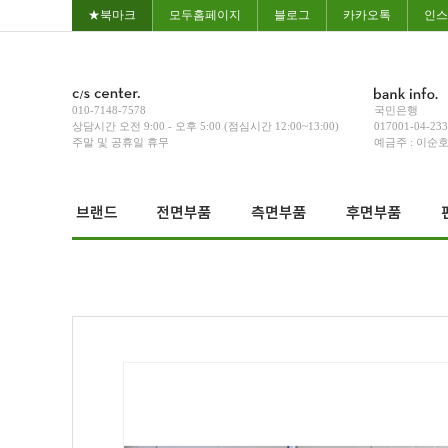
★북마크
모두홈페이지
블로그
카카오톡
인스
010-7148-7578
국민은행
상담시간 오전 9:00 - 오후 5:00 (점심시간 12:00~13:00)
017001-04-23
주말 및 공휴일 휴무
예금주 : 이순