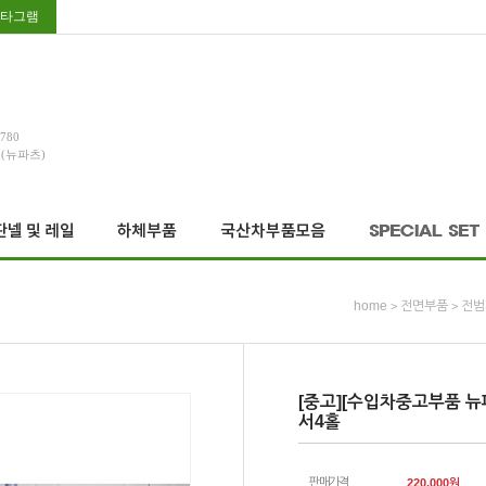
타그램
3780
호(뉴파츠)
home
전면부품
전범
>
>
[중고][수입차중고부품 뉴파
서4홀
판매가격
220,000
원