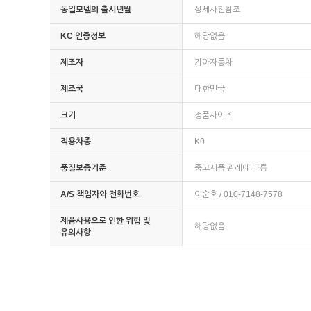
동일모델의 출시년월
상세사진참조
KC 인증정보
해당없음
제조자
기아자동차
제조국
대한민국
크기
정품사이즈
적용차종
K9
품질보증기준
중고제품 관례에 따름
A/S 책임자와 전화번호
이순호 / 010-7148-7578
제품사용으로 인한 위험 및
해당없음
유의사항