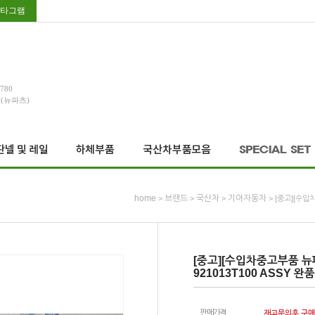
타그램
3780
호(뉴파츠)
home
브랜드
국산차
기아자동차
>
>
>
> [중고][수입
[중고][수입차중고부품 뉴파
921013T100 ASSY 완품
판매가격
재고문의후 구