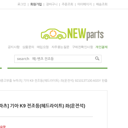
로그인
|
회원가입
|
장바구니
|
주문조회
|
마이페이지
|
배송조회
공지사항
상품문의
매입요청
자주묻는질문
구매전확인사항
개인결제
차중고부품 뉴파츠] 기아 K9 전조등(헤드라이트) 좌(운전석) 921013T100 ASSY 완품
츠] 기아 K9 전조등(헤드라이트) 좌(운전석)
매요망