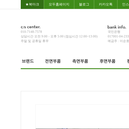
★북마크
모두홈페이지
블로그
카카오톡
인스
010-7148-7578
국민은행
상담시간 오전 9:00 - 오후 5:00 (점심시간 12:00~13:00)
017001-04-23
주말 및 공휴일 휴무
예금주 : 이순