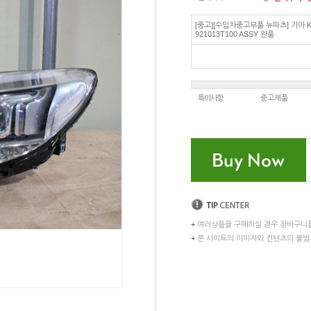
[중고][수입차중고부품 뉴파츠] 기아 
921013T100 ASSY 완품
특이사항
중고제품
+
여러상품을 구매하실 경우 장바구니
+
본 사이트의 이미지와 컨텐츠의 불법