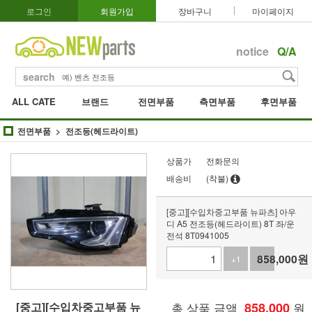
로그인
회원가입
장바구니
마이페이지
notice
Q/A
search
ALL CATE
브랜드
전면부품
측면부품
후면부품
전면부품
전조등(헤드라이트)
상품가
전화문의
배송비
(착불)
[중고][수입차중고부품 뉴파츠] 아우
디 A5 전조등(헤드라이트) 8T 좌/운
전석 8T0941005
858,000
원
+1
-1
[중고][수입차중고부품 뉴
총 상품 금액
858,000
원