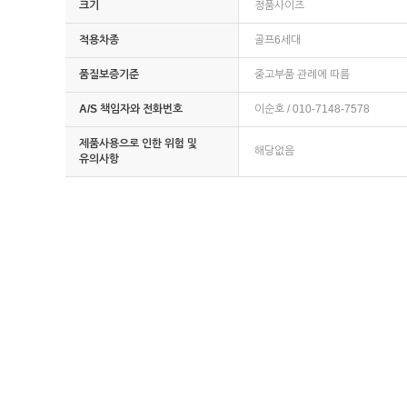
크기
정품사이즈
적용차종
골프6세대
품질보증기준
중고부품 관례에 따름
A/S 책임자와 전화번호
이순호 / 010-7148-7578
제품사용으로 인한 위험 및
해당없음
유의사항