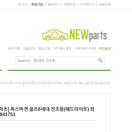
로그인
|
회원가입
|
장바구니
|
주문조회
|
마이페이지
|
배송조회
공지사항
상품문의
매입요청
자주묻는질문
구매전확인사항
개인결제
뉴파츠] 폭스바겐 골프6세대 전조등(헤드라이트) 좌(운전석) 5K1 일반형 5K1941751
파츠] 폭스바겐 골프6세대 전조등(헤드라이트) 좌
941751