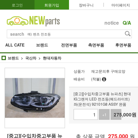
로그인
회원가입
장바구니
마이페이지
notice
Q/A
search
ALL CATE
브랜드
전면부품
측면부품
후면부품
브랜드
국산차
현대자동차
상품가
재고문의후 구매요망
배송비
(착불)
[중고][수입차중고부품 뉴파츠] 현대
IG그랜저 LED 전조등(헤드라이트)
좌(운전석) 92101G8 ASSY 완품
275,000
원
+1
-1
[중고][수입차중고부품 뉴
총 상품 금액
275,000
원