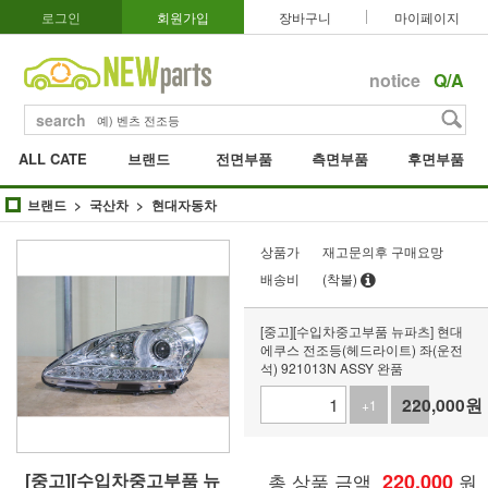
로그인
회원가입
장바구니
마이페이지
notice
Q/A
search
ALL CATE
브랜드
전면부품
측면부품
후면부품
브랜드
국산차
현대자동차
상품가
재고문의후 구매요망
배송비
(착불)
[중고][수입차중고부품 뉴파츠] 현대
에쿠스 전조등(헤드라이트) 좌(운전
석) 921013N ASSY 완품
220,000
원
+1
-1
[중고][수입차중고부품 뉴
총 상품 금액
220,000
원