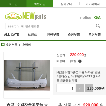
로그인
회원가입
장바구니
마이페이지
notice
Q/A
search
ALL CATE
브랜드
전면부품
측면부품
후면부품
후면부품
후범퍼
220,000
상품가
원
배송비
(착불)
[중고][수입차중고부품 뉴파츠] 벤츠
E클래스 범퍼(후범퍼) W213 센서6
홀 크롬몰딩타입
220,000
원
+1
-1
[중고][수입차중고부품 뉴
총 상품 금액
220,000
원