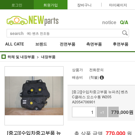
로그인
회원가입
장바구니
마이페이지
notice
Q/A
search
ALL CATE
브랜드
전면부품
측면부품
후면부품
하체 및 내장부품
내장부품
상품가
전화문의
배송비
(착불)
[중고][수입차중고부품 뉴파츠] 벤츠
C클래스 요소수통 W205
A2054706901
770,000
원
+1
-1
[중고][수입차중고부품 뉴
총 상품 금액
770,000
원