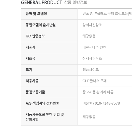
품명 및 모델명
벤츠 GLE클래스 쿠페 트렁크등(백피
동일모델의 출시년월
상세사진참조
KC 인증정보
해당없음
제조자
메르세데스 벤츠
제조국
상세사진참조
크기
정품사이즈
적용차종
GLE클래스 쿠페
품질보증기준
중고제품 관례에 따름
A/S 책임자와 전화번호
이순호 / 010-7148-7578
제품사용으로 인한 위험 및
해당없음
유의사항