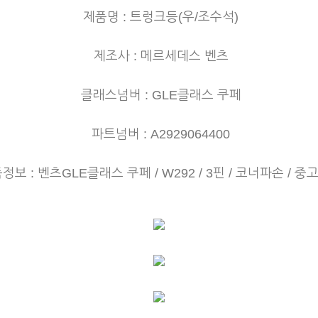
제품명 : 트렁크등(우/조수석)
제조사 : 메르세데스 벤츠
클래스넘버 : GLE클래스 쿠페
파트넘버 : A2929064400
정보 : 벤츠GLE클래스 쿠페 / W292 / 3핀 / 코너파손 / 중