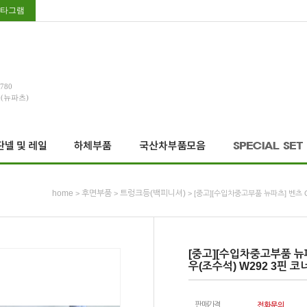
타그램
3780
호(뉴파츠)
home
후면부품
트렁크등(백피니셔)
>
>
> [중고][수입차중고부품 뉴파츠] 벤츠 G
[중고][수입차중고부품 뉴
우(조수석) W292 3핀 코너
판매가격
전화문의