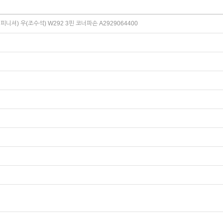
니셔) 우(조수석) W292 3핀 코너파손 A2929064400