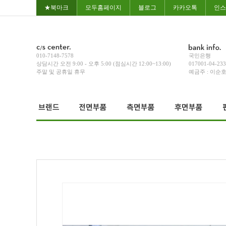
★북마크
모두홈페이지
블로그
카카오톡
인스
010-7148-7578
국민은행
상담시간 오전 9:00 - 오후 5:00 (점심시간 12:00~13:00)
017001-04-23
주말 및 공휴일 휴무
예금주 : 이순