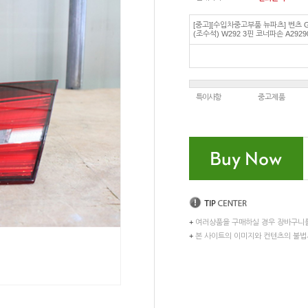
[중고][수입차중고부품 뉴파츠] 벤츠 
(조수석) W292 3핀 코너파손 A2929
특이사항
중고제품
+
여러상품을 구매하실 경우 장바구니
+
본 사이트의 이미지와 컨텐츠의 불법