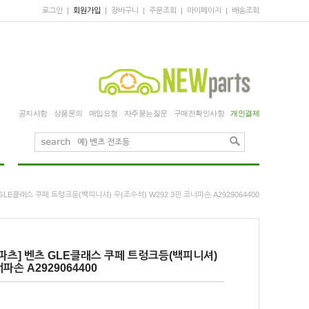
로그인
|
회원가입
|
장바구니
|
주문조회
|
마이페이지
|
배송조회
공지사항
상품문의
매입요청
자주묻는질문
구매전확인사항
개인결제
LE클래스 쿠페 트렁크등(백피니셔) 우(조수석) W292 3핀 코너파손 A2929064400
파츠] 벤츠 GLE클래스 쿠페 트렁크등(백피니셔)
파손 A2929064400