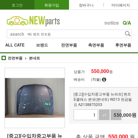
로그인
회원가입
장바구니
마이페이지
notice
Q/A
search
ALL CATE
브랜드
전면부품
측면부품
후면부품
전면부품
본네트
550,000
상품가
원
배송비
(착불)
[중고][수입차중고부품 뉴파츠] 벤츠
E클래스 본넷(본네트) W213 판금필
요 A2138870203
550,000
원
+1
-1
[중고][수입차중고부품 뉴
총 상품 금액
550,000
원