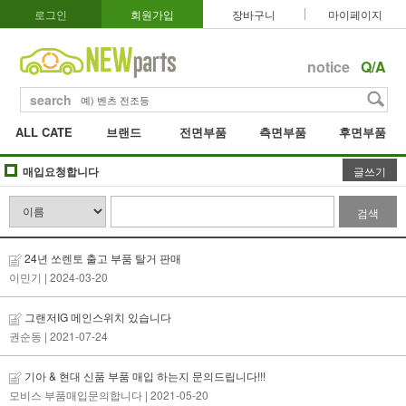
로그인
회원가입
장바구니
마이페이지
notice
Q/A
search
ALL CATE
브랜드
전면부품
측면부품
후면부품
매입요청합니다
글쓰기
검색
24년 쏘렌토 출고 부품 탈거 판매
이민기
| 2024-03-20
그랜저IG 메인스위치 있습니다
권순동
| 2021-07-24
기아 & 현대 신품 부품 매입 하는지 문의드립니다!!!
모비스 부품매입문의합니다
| 2021-05-20