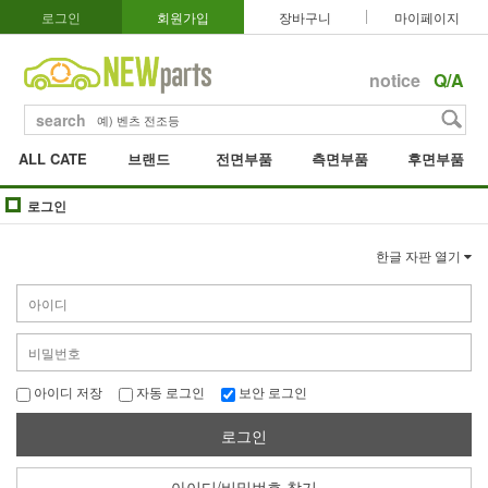
로그인
회원가입
장바구니
마이페이지
notice
Q/A
search
ALL CATE
브랜드
전면부품
측면부품
후면부품
로그인
한글 자판 열기
아이디 저장
자동 로그인
보안 로그인
로그인
아이디/비밀번호 찾기