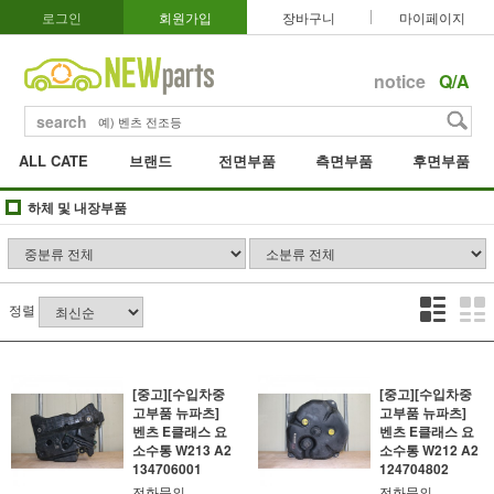
로그인
회원가입
장바구니
마이페이지
notice
Q/A
search
ALL CATE
브랜드
전면부품
측면부품
후면부품
하체 및 내장부품
정렬
[중고][수입차중
[중고][수입차중
고부품 뉴파츠]
고부품 뉴파츠]
벤츠 E클래스 요
벤츠 E클래스 요
소수통 W213 A2
소수통 W212 A2
134706001
124704802
전화문의
전화문의