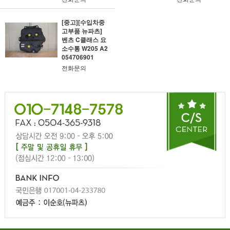
[중고][수입차중
고부품 뉴파츠]
벤츠 C클래스 요
소수통 W205 A2
054706901
전화문의