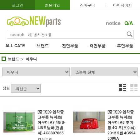
로그인
회원가입
장바구니
마이페이지
notice
Q/A
search
ALL CATE
브랜드
전면부품
측면부품
후면부품
브랜드
아우디
정렬
[중고][수입차중
[중고][수입차중
고부품 뉴파츠]
고부품 뉴파츠]
아우디 A7 4G S-
아우디 A6 후미
LINE 범퍼(전범
등 4G 우(조수석)
퍼) 4G8807065
2012 5핀 4G594
5096A
전화문의