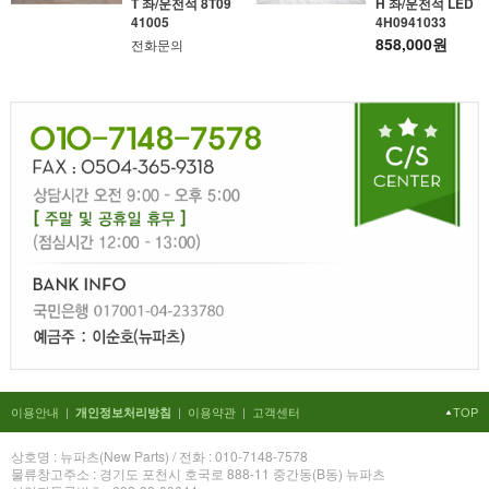
T 좌/운전석 8T09
H 좌/운전석 LED
41005
4H0941033
858,000원
전화문의
이용안내
|
|
이용약관
|
고객센터
TOP
개인정보처리방침
상호명 : 뉴파츠(New Parts) / 전화 : 010-7148-7578
물류창고주소 : 경기도 포천시 호국로 888-11 중간동(B동) 뉴파츠