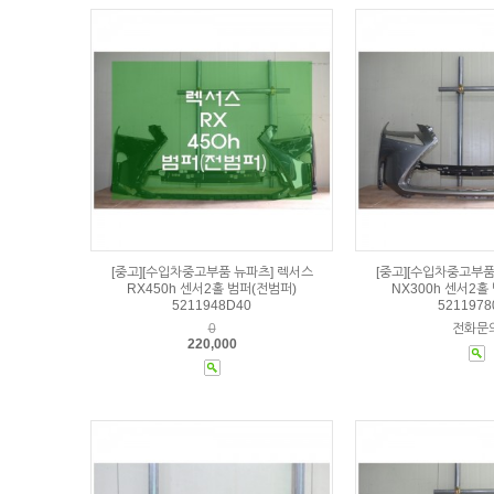
[중고][수입차중고부품 뉴파츠] 렉서스
[중고][수입차중고부품
RX450h 센서2홀 범퍼(전범퍼)
NX300h 센서2홀
5211948D40
5211978
0
전화문
220,000