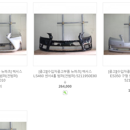
 뉴파츠] 렉서스
[중고][수입차중고부품 뉴파츠] 렉서스
[중고][수입차
 범퍼(전범퍼)
LS460 센서4홀 범퍼(전범퍼) 5211950E80
ES350 구형
010
52
0
의
264,000
1