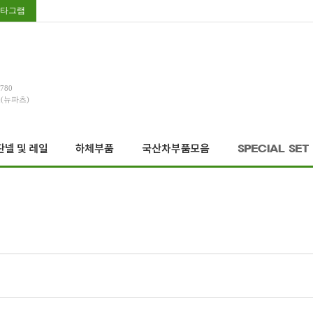
타그램
3780
호(뉴파츠)