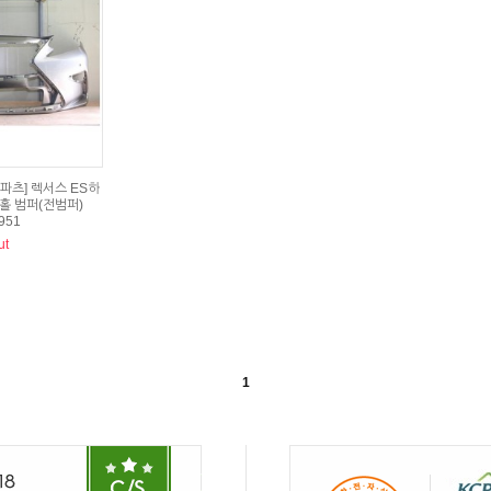
파츠] 렉서스 ES하
2홀 범퍼(전범퍼)
951
ut
1