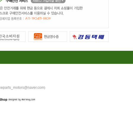
wparts_motors@naver.com
)
Shop