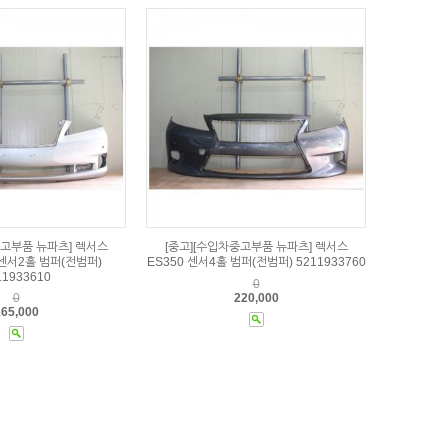
중고부품 뉴파츠] 렉서스
[중고][수입차중고부품 뉴파츠] 렉서스
 센서2홀 범퍼(전범퍼)
ES350 센서4홀 범퍼(전범퍼) 5211933760
11933610
0
0
220,000
65,000