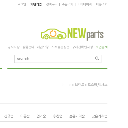
로그인
|
회원가입
|
장바구니
|
주문조회
|
마이페이지
|
배송조회
공지사항
상품문의
매입요청
자주묻는질문
구매전확인사항
개인결제
home
브랜드
도요타,렉서스
>
>
신규순
이름순
인기순
추천순
높은가격순
낮은가격순