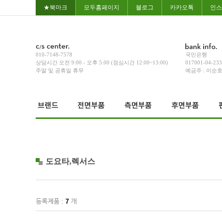
★북마크
모두홈페이지
블로그
카카오톡
인스
010-7148-7578
국민은행
상담시간 오전 9:00 - 오후 5:00 (점심시간 12:00~13:00)
017001-04-23
주말 및 공휴일 휴무
예금주 : 이순
도요타,렉서스
등록제품 :
7
개