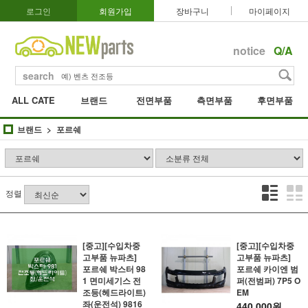
로그인
회원가입
장바구니
마이페이지
notice
Q/A
search
ALL CATE
브랜드
전면부품
측면부품
후면부품
브랜드
포르쉐
정렬
[중고][수입차중
[중고][수입차중
고부품 뉴파츠]
고부품 뉴파츠]
포르쉐 박스터 98
포르쉐 카이엔 범
1 면미세기스 전
퍼(전범퍼) 7P5 O
조등(헤드라이트)
EM
좌(운전석) 9816
440,000원